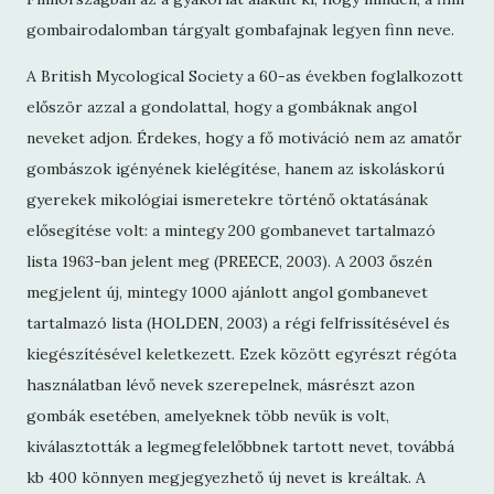
gombairodalomban tárgyalt gombafajnak legyen finn neve.
A British Mycological Society a 60-as években foglalkozott
először azzal a gondolattal, hogy a gombáknak angol
neveket adjon. Érdekes, hogy a fő motiváció nem az amatőr
gombászok igényének kielégítése, hanem az iskoláskorú
gyerekek mikológiai ismeretekre történő oktatásának
elősegítése volt: a mintegy 200 gombanevet tartalmazó
lista 1963-ban jelent meg (PREECE, 2003). A 2003 őszén
megjelent új, mintegy 1000 ajánlott angol gombanevet
tartalmazó lista (HOLDEN, 2003) a régi felfrissítésével és
kiegészítésével keletkezett. Ezek között egyrészt régóta
használatban lévő nevek szerepelnek, másrészt azon
gombák esetében, amelyeknek több nevük is volt,
kiválasztották a legmegfelelőbbnek tartott nevet, továbbá
kb 400 könnyen megjegyezhető új nevet is kreáltak. A