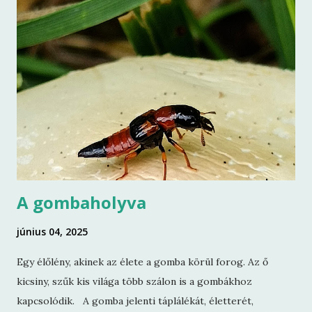
is jár, ha nem én, akkor majd más és a többi…és nemcsak az
emberek. Ott vannak a zsugorodó természetben túlélésre
hajtó élőlények sokasága is. Másik oka, hogy kioltok egy
életet a saját életem érdekében. Ha mondjuk ezt ráadásul
úgy teszem, hogy bele se gondolok, hogy ezzel kárt
okozhatok, amikor például a begyűjtött értékes életeket
elpazarolom, hálátlanul és tiszteletlenül bánok velük, nem
viselem a gondját, nem a rendeltetésének megfelelően
hasznosítom, hagyom kárba veszni, akkor az...
A gombaholyva
június 04, 2025
Egy élőlény, akinek az élete a gomba körül forog. Az ő
kicsiny, szűk kis világa több szálon is a gombákhoz
kapcsolódik. A gomba jelenti táplálékát, életterét,