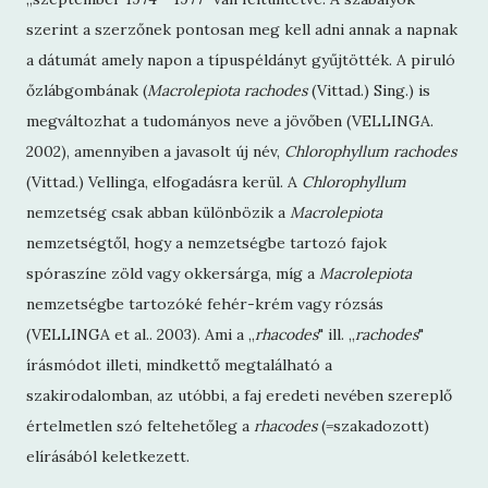
szerint a szerzőnek pontosan meg kell adni annak a napnak
a dátumát amely napon a típuspéldányt gyűjtötték. A piruló
őzlábgombának (
Macrolepiota rachodes
(Vittad.) Sing.) is
megváltozhat a tudományos neve a jövőben (VELLINGA.
2002), amennyiben a javasolt új név,
Chlorophyllum rachodes
(Vittad.) Vellinga, elfogadásra kerül. A
Chlorophyllum
nemzetség csak abban különbözik a
Macrolepiota
nemzetségtől, hogy a nemzetségbe tartozó fajok
spóraszíne zöld vagy okkersárga, míg a
Macrolepiota
nemzetségbe tartozóké fehér-krém vagy rózsás
(VELLINGA et al.. 2003). Ami a „
rhacodes
" ill. ,,
rachodes
"
írásmódot illeti, mindkettő megtalálható a
szakirodalomban, az utóbbi, a faj eredeti nevében szereplő
értelmetlen szó feltehetőleg a
rhacodes
(=szakadozott)
elírásából keletkezett.