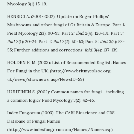
Mycology 3(1) 15-19.
HENRICI A. (2001-2002): Update on Roger Phillips'
Mushrooms and other fungi of Gt Britain & Europe. Part 1:
Field Mycology 2(3): 90-93; Part 2:
ibid
. 2(4): 126-131; Part 3:
ibid
. 3(1): 20-24; Part 4:
ibid
. 3(2): 50-53; Part 5:
ibid
. 3(2): 53-
55; Further additions and corrections:
ibid
. 3(4): 137-139.
HOLDEN E. M. (2003): List of Recommended English Names
For Fungi in the UK. (http://www.britmycolsoc.org.
uk/news/shownews. asp?NewsID=59)
HUHTINEN S. (2002): Common names for fungi - including
a common logic? Field Mycology 3(2): 42-45.
Index Fungorum (2003): The CABI Bioscience and CBS
Database of Fungal Names
(http://www.indexfungorum.om/Names/Names.asp)