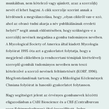
munkákban, nem kötelező vagy ajánlott, azaz a szerző(k)
nevét el lehet hagyni. A cikk szerzője szerint annak a
kérdésnek a megválaszolása, hogy „olyan cikkről van-e szó,
ahol az olvasó tudni akarja a név publikálásának eredeti
helyét?" segít annak eldöntésében, hogy szükséges-e a
szerző(k) nevének megadása a gomba tudományos nevében.
A Mycological Society of America által kiadott Mycologia
folyóirat 1995 óta azt a gyakorlatot folytatja, hogy a
megjelenő cikkekben (a rendszertani témájúak kivételével)
szereplő gombák tudományos neveiben nem teszi
kötelezővé a szerző nevének feltüntetését (KORF, 1996).
Megfontolandónak tartom, hogy a Mikológiai Közlemények
Clusiana folyóirat is hasonló gyakorlatot folytasson.
Nagy segítséget jelent az érvényes gombanevek közötti
eligazodásban a CABI Bioscience és a CBS (Ccntralbureau
voor Schimmelcultures) által összeállított „Index