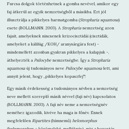
Furcsa dolgok történhetnek a gomba nevével, amikor egy
faj átkerül az egyik nemzetségből a másikba. Ezt jól
illusztrálja a pikkelyes harmatgomba (
Stropharia squamosa
)
esete (BOLLMANN. 2003). A
Stropharia
nemzetség azon
fajait, amelyeknek nincsenek krizocisztidái (cisztidák,
amelyeket a kálilúg /KOH/ aranysárgára fest) -
mindemellett azonban gyakran pikkelyes a kalapjuk -,
áthelyezték a
Psilocybe
nemzetségbe. Így a
Stropharia
squamosa
új tudományos neve
Psilocybe squamosa
lett, ami
annyit jelent, hogy „pikkelyes kopaszfej"!
Egy másik érdekesség a tudományos névben a nemzetség
neve mellett szereplő másik névvel (faji név) kapcsolatos
(BOLLMANN. 2003). A faji név neme a nemzetségnév
neméhez igazodik, kivéve ha maga is főnév. Ennek
megfelelően
Ripartites
(hímnemű)
helomorphus
(helemorphus = körömalakú, melléknév), míg a borostás