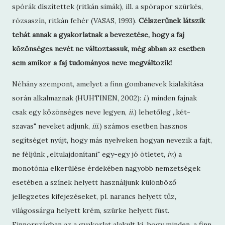
spórák díszítettek (ritkán simák), ill. a spórapor szürkés,
rózsaszín, ritkán fehér (VASAS, 1993).
Célszerűnek látszik
tehát annak a gyakorlatnak a bevezetése, hogy a faj
közönséges nevét ne változtassuk, még abban az esetben
sem amikor a faj tudományos neve megváltozik!
Néhány szempont, amelyet a finn gombanevek kialakítása
során alkalmaznak (HUHTINEN, 2002):
i
.) minden fajnak
csak egy közönséges neve legyen,
ii
.) lehetőleg „két-
szavas" neveket adjunk,
iii
.) számos esetben hasznos
segítséget nyújt, hogy más nyelveken hogyan nevezik a fajt,
ne féljünk „eltulajdonítani" egy-egy jó ötletet,
iv.
) a
monotónia elkerülése érdekében nagyobb nemzetségek
esetében a színek helyett használjunk különböző
jellegzetes kifejezéseket, pl. narancs helyett tűz,
világossárga helyett krém, szürke helyett füst.
Finnországban az a gyakorlat alakult ki, hogy minden, a finn