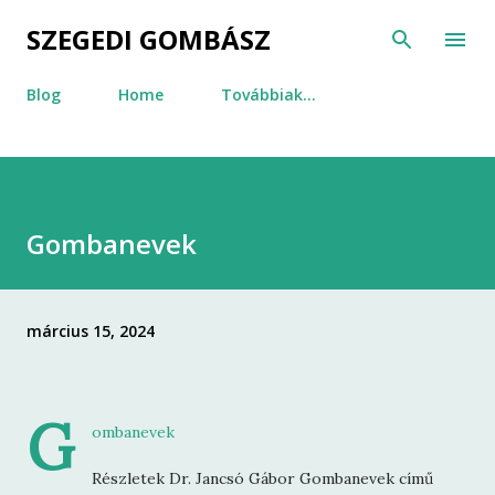
Ugrás a fő tartalomra
SZEGEDI GOMBÁSZ
Blog
Home
Továbbiak…
Gombanevek
március 15, 2024
G
ombanevek
Részletek Dr. Jancsó Gábor Gombanevek című