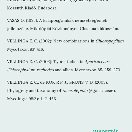
Kossuth Kiadó. Budapest.
VASAS G. (1993): A kalaposgombák nemzetségeinek
jellemzése. Mikológiái Közlemények Clusiana különszám.
VELLINGA E. C. (2002): New combinations in
Chlorophyllum
.
Mycotaxon 83: 416.
VELLINGA E. C. (2003): Type studies in
Agaricaceae-
Chlorophyllum rachodes
and allies. Mvcotaxon 85: 259-270.
VELLINGA E. C„ de KOK R P. J:, BRUNS T. D. (2003):
Phylogeny and taxonomy of
Macrolepiota
(Agaricaceae).
Mycologia 95(3): 442-456.
MEGOSZTÁS