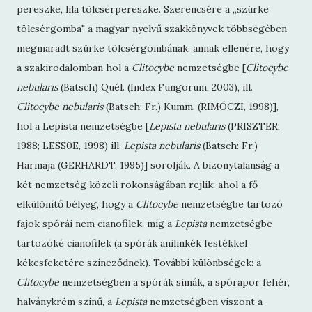
pereszke, lila tölcsérpereszke. Szerencsére a „szürke
tölcsérgomba" a magyar nyelvű szakkönyvek többségében
megmaradt szürke tölcsérgombának, annak ellenére, hogy
a szakirodalomban hol a
Clitocybe
nemzetségbe [
Clitocybe
nebularis
(Batsch) Quél. (Index Fungorum, 2003), ill.
Clitocybe nebularis
(Batsch: Fr.) Kumm. (RIMÓCZI, 1998)],
hol a Lepista nemzetségbe [
Lepista nebularis
(PRISZTER,
1988; LESS0E, 1998) ill.
Lepista nebularis
(Batsch: Fr.)
Harmaja (GERHARDT. 1995)] sorolják. A bizonytalanság a
két nemzetség közeli rokonságában rejlik: ahol a fő
elkülönítő bélyeg, hogy a
Clitocybe
nemzetségbe tartozó
fajok spórái nem cianofilek, míg a
Lepista
nemzetségbe
tartozóké cianofilek (a spórák anilinkék festékkel
kékesfeketére színeződnek). További különbségek: a
Clitocybe
nemzetségben a spórák simák, a spórapor fehér,
halványkrém színű, a
Lepista
nemzetségben viszont a