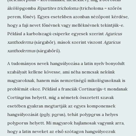
álcölöpgomba
Ripartites tricholoma
(tricholoma = szőrös
perem, főnév). Egyes esetekben azonban nézőpont kérdése,
hogy a faji nevet főnévnek vagy melléknévnek tekintjük-e.
Például a karbolszagú csiperke egyesek szerint
Agaricus
xanthoderma
(sárgabőr), mások szerint viszont
Agaricus
xanthodermus
(sárgabőrű).
A tudományos nevek hangsúlyozása a latin nyelv bonyolult
szabályait kellene kövesse, ami néha nemcsak nekünk
magyaroknak, hanem más nemzetiségű mikológusoknak is
problémát okoz. Például a franciák Cortinari
ü
s-t mondanak
Cortin
a
rius helyett, míg a németek összetett szavak
esetében gyakran megtartják az egyes komponensek
hangsúlyozását (p
o
ly, p
o
rus), tehát polyp
o
rus a helyes
pol
y
porus helyett. Mi magyarok hajlamosak vagyunk arra,
hogy a latin neveket az első szótagon hangsúlyozzuk