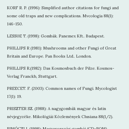
KORF R. P. (1996): Simplified author citations for fungi and
some old traps and new complications. Mvcologia 88(1):
146-150.
LESS0E T. (1998): Gombák. Panemex Kft.. Budapest.
PHILLIPS R (1981): Mushrooms and other Fungi of Great
Britain and Europe. Pan Books Ltd.. London.
PHILLIPS R.(1982): Das Kosmosbuch der Pilze. Kosmos-
Verlag Franckh, Stuttgart.
PREECET. F. (2003): Common names of Fungi. Mycologist
17(1): 19.
PRISZTER SZ. (1988): A nagygombák magyar és latin
névjegyzéke. Mikológiái Közlemények Clusiana 88(1/2).
RIMÓCZI I. (1998): Magyarország gombái (CD-ROM).