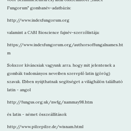
Fungorum" gombanév-adatbázis:
http://www.indexfungorum.org
valamint a CABI Bioscience fajnév-szerzőlistája:
https://www.indexfungorum.org/authorsoffungalnames.ht
m
Sokszor kíváncsiak vagyunk arra. hogy mit jelentenek a
gombák tudományos neveiben szereplő latin (görög)
szavak. Ebben nyújthatnak segítséget a világhálón található
latin - angol
http://fungus.org.uk/nwfg/nammay98.htm
és latin - német összeállítások
http://www.pilzepilze.de/wisnam.html