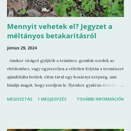
Mennyit vehetek el? Jegyzet a
méltányos betakarításról
június 29, 2024
Amikor virágot gyűjtök a teámhoz, gombát szedek az
ebédemhez, vagy egyszerűen a véletlen folytán a természet
ajándékába botlok, elém tárul egy kosárnyi szépség, ami
kínálja magát, hogy szedjem le. Ilyenkor gyakran érzelmi
feszültség keletkezik bennem. A feszítő érzésnek két oka
MEGOSZTÁS
1 MEGJEGYZÉS
TOVÁBBI INFORMÁCIÓK
is van. Az egyik forrása az, hogy haldoklik a természet és
bár a föld még így is bőségesen terem, mégis egyre
kevesebbnek érzem, mert sok éhes száj van. Legtöbben
úgy gondolkodnak, hogy csak egy kicsit, vagy hogy nekem