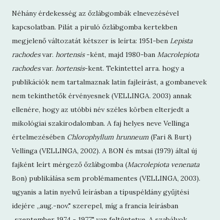
Néhány érdekesség az őzlábgombák elnevezésével
kapcsolatban. Pilát a piruló őzlábgomba kertekben
megjelenő változatát kétszer is leírta: 1951-ben
Lepista
rachodes
var.
hortensis
-ként, majd 1980-ban
Macrolepiota
rachodes
var.
hortensis
-kent. Tekintettel arra. hogy a
publikációk nem tartalmaznak latin fajleírást, a gombanevek
nem tekinthetők érvényesnek (VELLINGA. 2003) annak
ellenére, hogy az utóbbi név széles körben elterjedt a
mikológiai szakirodalomban. A faj helyes neve Vellinga
értelmezésében
Chlorophyllum hrunneum
(Fari & Burt)
Vellinga (VELLINGA, 2002). A BON és mtsai (1979) által új
fajként leírt mérgező őzlábgomba (
Macrolepiota venenata
Bon) publikálása sem problémamentes (VELLINGA, 2003).
ugyanis a latin nyelvű leírásban a típuspéldány gyűjtési
idejére „aug.-nov." szerepel, míg a francia leírásban
„szeptember 1974 - 1977" van feltüntetve. A szabályok