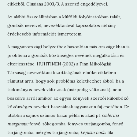
cikkéből. Clusiana 2003/3. A szerző engedélyével.
Az alábbi összeállításban a külföldi folyóiratokban talált,
gombák neveivel, nevezéktanával kapcsolatos néhány
érdekesebb információt ismertetem.
A magyarországi helyzethez hasonlóan más országokban is
probléma a gombák közönséges nevének megalkotása és
elterjesztése. HUHTINEN (2002) a Finn Mikológiái
Társaság nevezéktani bizottságának elnöke cikkében
rámutat arra, hogy sok probléma keletkezhet abból, ha a
tudományos nevek változnak (márpedig változnak), nem
beszélve arról amikor az egyes könyvek szerzői különböző
közönséges neveket használnak ugyanazon faj esetében. Ez
utóbbira sajnos számos hazai példa is akad pl.
Galerina
marginata:
fenyő-tőkegomba, fenyves turjángomba, fenyő-
turjángomba, mérges turjángomba;
Lepista nuda
: lila