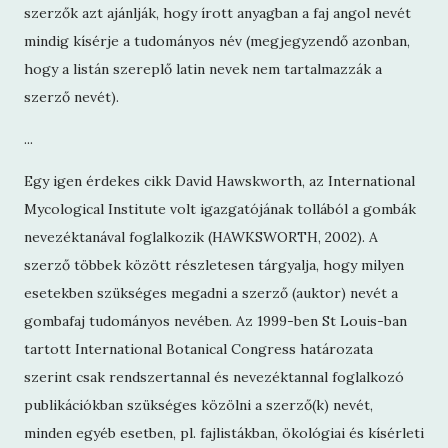
szerzők azt ajánlják, hogy írott anyagban a faj angol nevét
mindig kísérje a tudományos név (megjegyzendő azonban,
hogy a listán szereplő latin nevek nem tartalmazzák a
szerző nevét).
...
Egy igen érdekes cikk David Hawskworth, az International
Mycological Institute volt igazgatójának tollából a gombák
nevezéktanával foglalkozik (HAWKSWORTH, 2002). A
szerző többek között részletesen tárgyalja, hogy milyen
esetekben szükséges megadni a szerző (auktor) nevét a
gombafaj tudományos nevében. Az 1999-ben St Louis-ban
tartott International Botanical Congress határozata
szerint csak rendszertannal és nevezéktannal foglalkozó
publikációkban szükséges közölni a szerző(k) nevét,
minden egyéb esetben, pl. fajlistákban, ökológiai és kísérleti